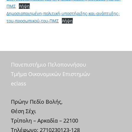
ΠΜΣ
Λήψη
Δημοσιοποιημένη-πολιτική-υποστήριξης-και-ανάπτυξης-
του-προσωπικού-του-ΠΜΣ
Λήψη
Πανεπιστήμιο Πελοποννήσου
Τμήμα Οικονομικών Επιστημών
eclass
Πρώην Πεδίο Βολής,
Θέση Σέχι
Τρίπολη – Αρκαδία – 22100
Τηλέφωνο: 2710230123-128