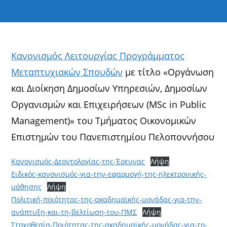
Κανονισμός Λειτουργίας Προγράμματος
Μεταπτυχιακών Σπουδών
με τίτλο «Οργάνωση
και Διοίκηση Δημοσίων Υπηρεσιών, Δημοσίων
Οργανισμών και Επιχειρήσεων (MSc in Public
Management)» του Τμήματος Οικονομικών
Επιστημών του Πανεπιστημίου Πελοποννήσου
Κανονισμός-Δεοντολογίας-της-Έρευνας
Λήψη
Ειδικός-κανονισμός-για-την-εφαρμογή-της-ηλεκτρονικής-
μάθησης
Λήψη
Πολιτική-ποιότητας-της-ακαδημαϊκής-μονάδας-για-την-
ανάπτυξη-και-τη-βελτίωση-του-ΠΜΣ
Λήψη
Στοχοθεσία-Ποιότητας-της-ακαδημαϊκής-μονάδας-για-το-