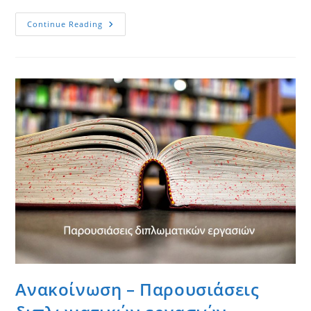
ΕΥΧΕΣ
Continue Reading
Δ/
ΝΤΗ
ΠΜΣ
ΚΑΘΗΓΗΤΗ
ΛΙΑΡΓΚΟΒΑ
ΠΑΝΑΓΙΩΤΗ
–
ΠΑΣΧΑ
2017
Ανακοίνωση – Παρουσιάσεις