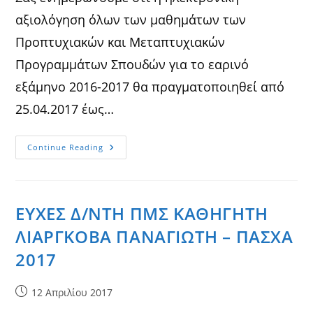
αξιολόγηση όλων των μαθημάτων των
Προπτυχιακών και Μεταπτυχιακών
Προγραμμάτων Σπουδών για το εαρινό
εξάμηνο 2016-2017 θα πραγματοποιηθεί από
25.04.2017 έως…
Ηλεκτρονική
Continue Reading
Αξιολόγηση
Μαθημάτων
Προπτυχιακών
Και
Μεταπτυχιακών
Προγραμμάτων
ΕΥΧΕΣ Δ/ΝΤΗ ΠΜΣ ΚΑΘΗΓΗΤΗ
Σπουδών
Εαρινού
ΛΙΑΡΓΚΟΒΑ ΠΑΝΑΓΙΩΤΗ – ΠΑΣΧΑ
Εξαμήνου
2016-
2017
2017
Post
12 Απριλίου 2017
published: