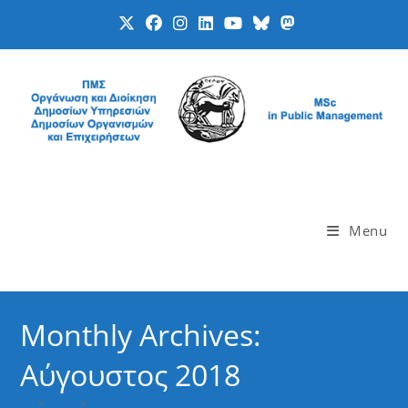
Skip
to
content
Menu
Monthly Archives:
Αύγουστος 2018
>
2018
>
Αύγουστος